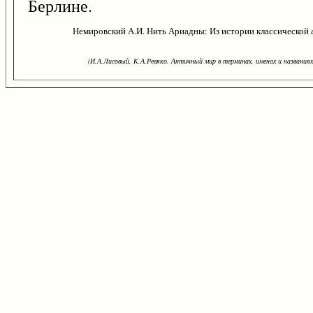
Берлине.
Немировский А.И. Нить Ариадны: Из истории классической а
(И.А.Лисовый, К.А.Ревяко. Античный мир в терминах, именах и названиях: 