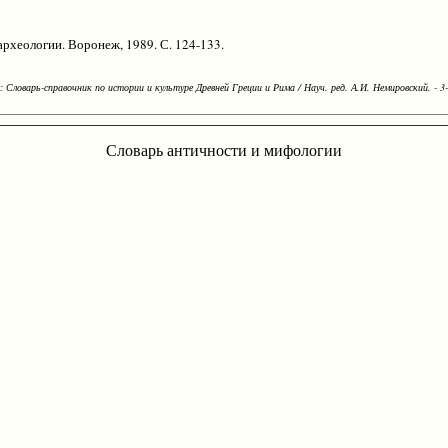
рхеологии. Воронеж, 1989. С. 124-133.
Словарь-справочник по истории и культуре Древней Греции и Рима / Науч. ред. А.И. Немировский. - 3-е
Словарь античности и мифологии