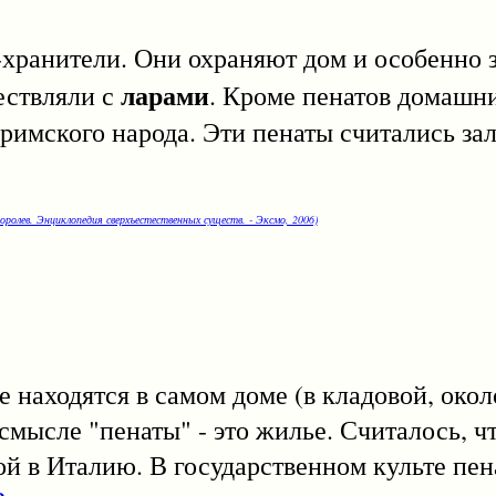
нители. Они охраняют дом и особенно 
ларами
ествляли с
. Кроме пенатов домашн
 римского народа. Эти пенаты считались за
оролев. Энциклопедия сверхъестественных существ. - Эксмо, 2006)
одятся в самом доме (в кладовой, около
смысле "пенаты" - это жилье. Считалось, ч
ой в Италию. В государственном культе пе