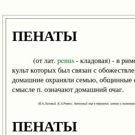
ПЕНАТЫ
(от лат.
penus
- кладовая) - в ри
культ которых был связан с обожествл
домашние охраняли семью, общинные о
смысле п. означают домашний очаг.
(И.А.Лисовый, К.А.Ревяко. Античный мир в терминах, именах и названиях: 
ПЕНАТЫ