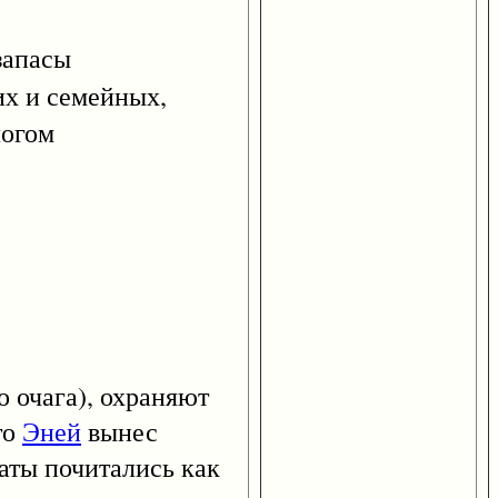
запасы
их и семейных,
логом
 очага), охраняют
то
Эней
вынес
наты почитались как