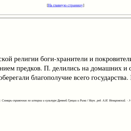
[
На главную страницу
]
мской религии боги-хранители и покровител
ением предков. П. делились на домашних и
берегали благополучие всего государства.
Словарь-справочник по истории и культуре Древней Греции и Рима / Науч. ред. А.И. Немировский. - 3-е