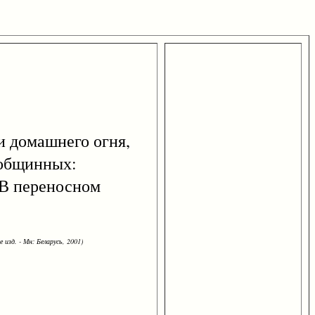
и домашнего огня,
 общинных:
 В переносном
 изд. - Мн: Беларусь, 2001)