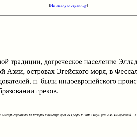
[
На главную страницу
]
чной традиции, догреческое население Элла
й Азии, островах Эгейского моря, в Фесса
дователей, п. были индоевропейского прои
бразовании греков.
Словарь-справочник по истории и культуре Древней Греции и Рима / Науч. ред. А.И. Немировский. - 3-е