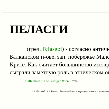
ПЕЛАСГИ
(греч.
Pelasgoi
) - согласно анти
Балканском п-ове, зап. побережье Мало
Крите. Как считает большинство иссле
сыграли заметную роль в этническом о
Hüttenbach
F
.
Die
Pelasger
.
Wien
, 1960.
(И.А.Лисовый, К.А.Ревяко. Античный мир в терминах, именах и названиях: 