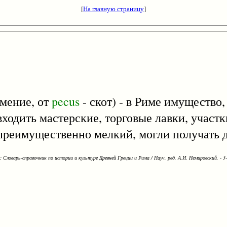
[
На главную страницу
]
имение, от
pecus
- скот) - в Риме имущество
входить мастерские, торговые лавки, участк
., преимущественно мелкий, могли получать 
Словарь-справочник по истории и культуре Древней Греции и Рима / Науч. ред. А.И. Немировский. - 3-е