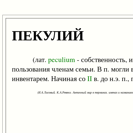
ПЕКУЛИЙ
(лат.
peculium
- собственность, 
пользования членам семьи. В п. могли 
инвентарем. Начиная со
II
в. до н.э. п
(И.А.Лисовый, К.А.Ревяко. Античный мир в терминах, именах и названиях: 