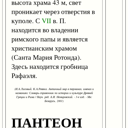
высота храма 43 м, свет
проникает через отверстия в
куполе. С
VII
в. П.
находится во владении
римского папы и является
христианским храмом
(Санта Мария Ротонда).
Здесь находится гробница
Рафаэля.
(И.А.Лисовый, К.А.Ревяко. Античный мир в терминах, именах и
названиях: Словарь-справочник по истории и культуре Древней
Греции и Рима / Науч. ред. А.И. Немировский. - 3-е изд. - Мн:
Беларусь, 2001)
ПАНТЕОН