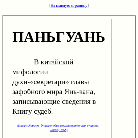
[
На главную страницу
]
ПАНЬГУАНЬ
В китайской
мифологии
духи-«секретари» главы
зафобного мира Янь-вана,
записывающие сведения в
Книгу судеб.
(Кирилл Королев. Энциклопедия сверхъестественных существ. -
Эксмо, 2006)