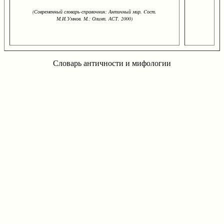
(Современный словарь-справочник: Античный мир. Cост.
М.И.Умнов. М.: Олимп, АСТ, 2000)
Словарь античности и мифологии