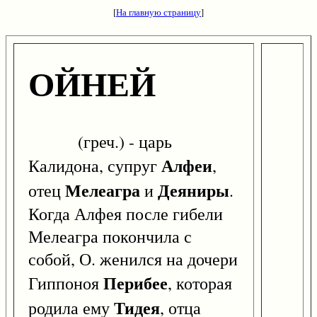
[
На главную страницу
]
ОЙНЕЙ
(греч.) - царь
Алфеи
Калидона, супруг
,
Мелеагра
Деяниры
отец
и
.
Когда Алфея после гибели
Мелеагра покончила с
собой, О. женился на дочери
Перибее
Гиппоноя
, которая
Тидея
родила ему
, отца