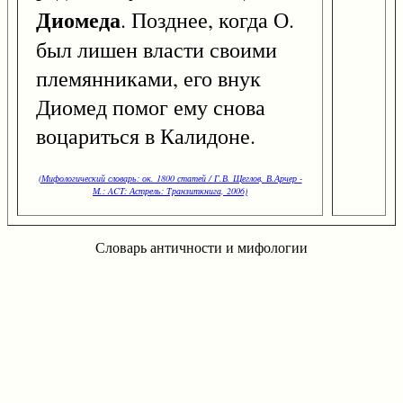
Диомеда
. Позднее, когда О.
был лишен власти своими
племянниками, его внук
Диомед помог ему снова
воцариться в Калидоне.
(Мифологический словарь: ок. 1800 статей / Г.В. Щеглов, В.Арчер -
М.: ACT: Астрель: Транзиткнига, 2006)
Словарь античности и мифологии