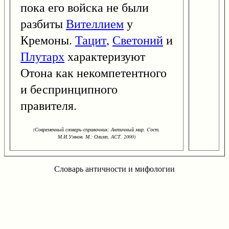
пока его войска не были
разбиты
Вителлием
у
Кремоны.
Тацит
,
Светоний
и
Плутарх
характеризуют
Отона как некомпетентного
и беспринципного
правителя.
(Современный словарь-справочник: Античный мир. Cост.
М.И.Умнов. М.: Олимп, АСТ, 2000)
Словарь античности и мифологии