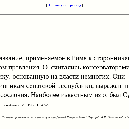
[
На главную страницу
]
азвание, применяемое в Риме к сторонника
м правления. О. считались консерваторам
ику, основанную на власти немногих. Они
тивникам сенатской республики, выражавш
сословия. Наиболее известным из о. был С
республики. М., 1986. С. 45-60.
Словарь-справочник по истории и культуре Древней Греции и Рима / Науч. ред. А.И. Немировский. - 3-е