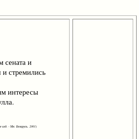
м сената и
и и стремились
им интересы
улла.
 изд. - Мн: Беларусь, 2001)