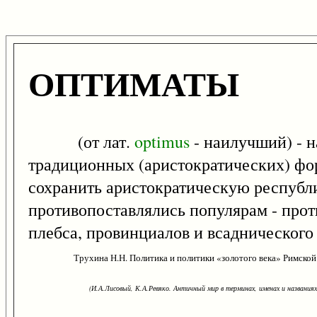
ОПТИМАТЫ
(от лат.
optimus
- наилучший) - н
традиционных (аристократических) фор
сохранить аристократическую республ
противопоставлялись популярам - про
плебса, провинциалов и всаднического 
Трухина Н.Н. Политика и политики «золотого века» Римской 
(И.А.Лисовый, К.А.Ревяко. Античный мир в терминах, именах и названиях: 