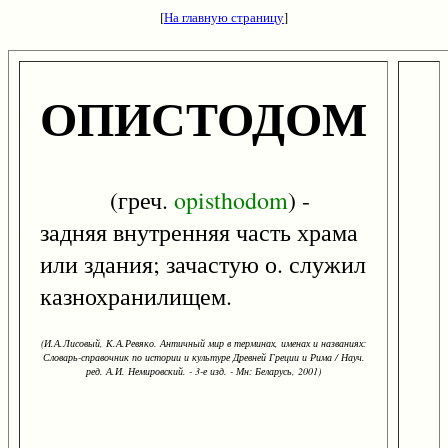
[
На главную страницу
]
ОПИСТОДОМ
(греч.
opisthodom
) -
задняя внутренняя часть храма
или здания; зачастую о. служил
казнохранилищем.
(И.А.Лисовый, К.А.Ревяко. Античный мир в терминах, именах и названиях:
Словарь-справочник по истории и культуре Древней Греции и Рима / Науч.
ред. А.И. Немировский. - 3-е изд. - Мн: Беларусь, 2001)