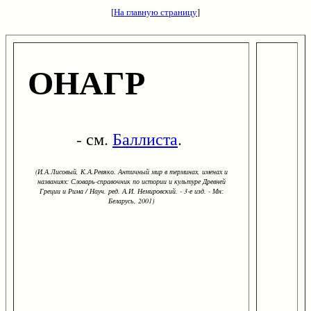
[
На главную страницу
]
ОНАГР
- см.
Баллиста
.
(И.А.Лисовый, К.А.Ревяко. Античный мир в терминах, именах и
названиях: Словарь-справочник по истории и культуре Древней
Греции и Рима / Науч. ред. А.И. Немировский. - 3-е изд. - Мн:
Беларусь, 2001)