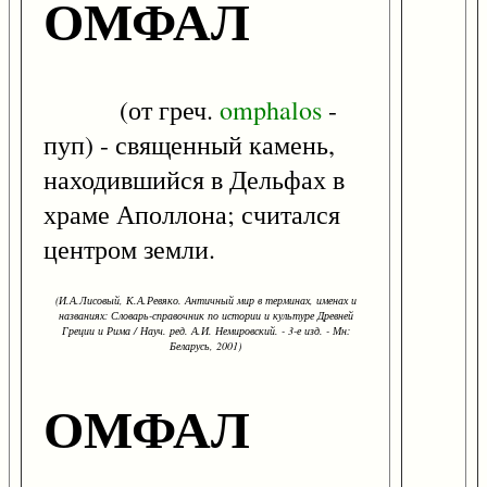
ОМФАЛ
(от греч.
omphalos
-
пуп) - священный камень,
находившийся в Дельфах в
храме Аполлона; считался
центром земли.
(И.А.Лисовый, К.А.Ревяко. Античный мир в терминах, именах и
названиях: Словарь-справочник по истории и культуре Древней
Греции и Рима / Науч. ред. А.И. Немировский. - 3-е изд. - Мн:
Беларусь, 2001)
ОМФАЛ