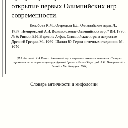
открытие первых Олимпийских игр
современности.
Колобова К.М., Озерецкая Е.Л. Олимпийские игры. Л.,
1959; Немировский А.И. Возникновение Олимпийских игр // ВИ. 1980.
№ 6; Ривкин Б.И. В долине Алфея. Олимпийские игры в искусстве
Древней Греции. М., 1969; Шанин Ю. Герои античных стадионов. М.,
1979.
(И.А.Лисовый, К.А.Ревяко. Античный мир в терминах, именах и названиях: Словарь-
справочник по истории и культуре Древней Греции и Рима / Науч. ред. А.И. Немировский. -
3-е изд. - Мн: Беларусь, 2001)
Словарь античности и мифологии