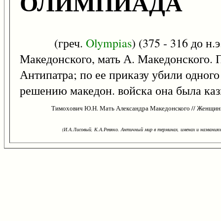
ОЛИМПИАДА
(греч.
Olympias
) (375 - 316 до н
Македонского, мать А. Македонского. 
Антипатра; по ее приказу убили одног
решению македон. войска она была каз
Тимохович Ю.Н. Мать Александра Македонского // Женщины
(И.А.Лисовый, К.А.Ревяко. Античный мир в терминах, именах и названиях: 