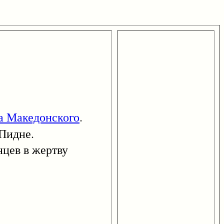
а Македонского
.
Пидне.
цев в жертву