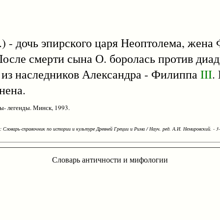
.э.) - дочь эпирского царя Неоптолема, жен
После смерти сына О. боролась против диад
о из наследников Александра - Филиппа
III
.
нена.
- легенды. Минск, 1993.
Словарь-справочник по истории и культуре Древней Греции и Рима / Науч. ред. А.И. Немировский. - 3-е
Словарь античности и мифологии