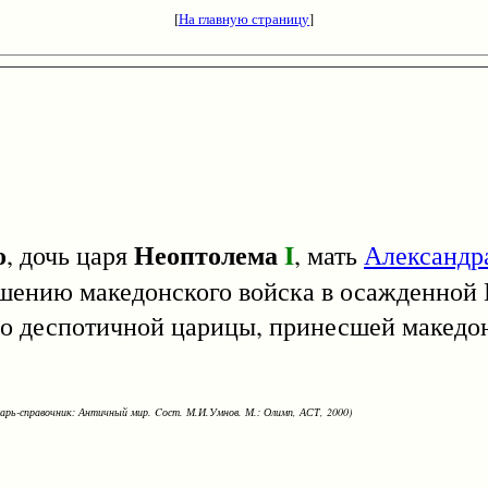
[
На главную страницу
]
о
Неоптолема
I
, дочь царя
, мать
Александр
ешению македонского войска в осажденной 
деспотичной царицы, принесшей македон
варь-справочник: Античный мир. Cост. М.И.Умнов. М.: Олимп, АСТ, 2000)