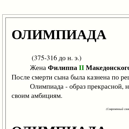
ОЛИМПИАДА
(375-316 до н. э.)
Филиппа
II
Македонског
Жена
После смерти сына была казнена по р
Олимпиада - образ прекрасной, но 
своим амбициям.
(Современный сло