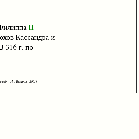
а Филиппа
II
охов Кассандра и
 В 316 г. по
 изд. - Мн: Беларусь, 2001)