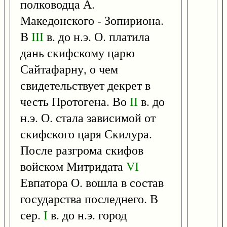
полководца А.
Македонского - Зопириона.
В
III
в. до н.э. О. платила
дань скифскому царю
Сайтафарну, о чем
свидетельствует декрет в
честь Протогена. Во
II
в. до
н.э. О. стала зависимой от
скифского царя Скилура.
После разгрома скифов
войском Митридата
VI
Евпатора О. вошла в состав
государства последнего. В
сер.
I
в. до н.э. город