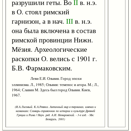
разрушили геты. Во
II
в. н.э.
в О. стоял римский
гарнизон, а в нач.
III
в. н.э.
она была включена в состав
римской провинции Нижн.
Мёзия. Археологические
раскопки О. велись с 1901 г.
Б.В. Фармаковским.
Леви Е.И. Ольвия. Город эпохи
эллинизма. Л., 1985; Ольвия: теменос и агора. М.; Л.,
1964; Славин М. Здесь был город Ольвия. Киев,
1967.
(И.А.Лисовый, К.А.Ревяко. Античный мир в терминах, именах и
названиях: Словарь-справочник по истории и культуре Древней
Греции и Рима / Науч. ред. А.И. Немировский. - 3-е изд. - Мн:
Беларусь, 2001)