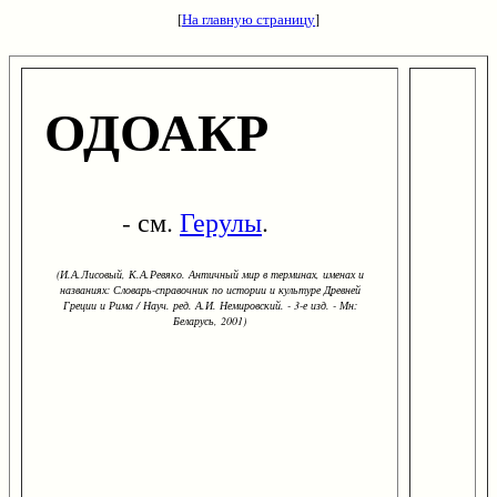
[
На главную страницу
]
ОДОАКР
- см.
Герулы
.
(И.А.Лисовый, К.А.Ревяко. Античный мир в терминах, именах и
названиях: Словарь-справочник по истории и культуре Древней
Греции и Рима / Науч. ред. А.И. Немировский. - 3-е изд. - Мн:
Беларусь, 2001)