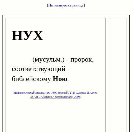
[
На главную страницу
]
НУХ
(мусульм.) - пророк,
соответствующий
Ною
библейскому
.
(Мифологический словарь: ок. 1800 статей / Г.В. Щеглов, В.Арчер -
М.: ACT: Астрель: Транзиткнига, 2006)