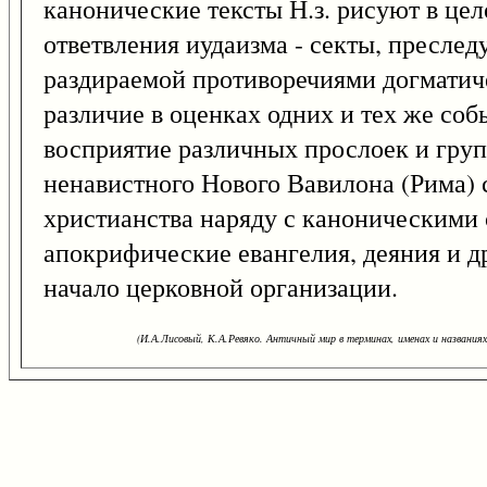
канонические тексты Н.з. рисуют в це
ответвления иудаизма - секты, пресле
раздираемой противоречиями догматиче
различие в оценках одних и тех же соб
восприятие различных прослоек и груп
ненавистного Нового Вавилона (Рима) 
христианства наряду с каноническими 
апокрифические евангелия, деяния и д
начало церковной организации.
(И.А.Лисовый, К.А.Ревяко. Античный мир в терминах, именах и названиях: 