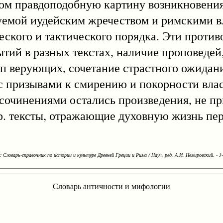
лом правдоподобную картину возникновения
дуемой иудейским жречеством и римскими в
ского и тактического порядка. Эти против
ытий в разных текстах, наличие проповедей
п верующих, сочетание страстного ожидан
с призывами к смирению и покорности влас
сочинениями остались произведения, не при
р. тексты, отражающие духовную жизнь пе
Словарь-справочник по истории и культуре Древней Греции и Рима / Науч. ред. А.И. Немировский. - 3-е
Словарь античности и мифологии