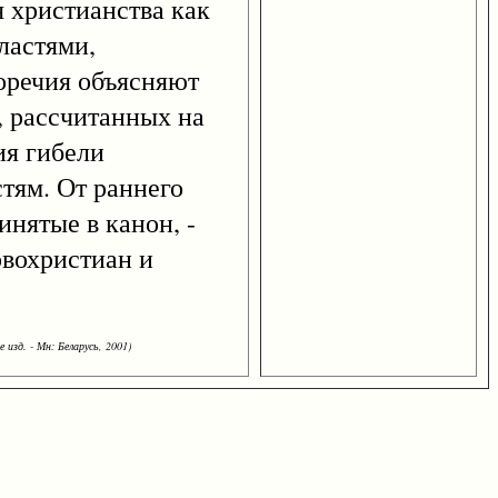
 христианства как
ластями,
оречия объясняют
, рассчитанных на
ия гибели
тям. От раннего
нятые в канон, -
рвохристиан и
 изд. - Мн: Беларусь, 2001)