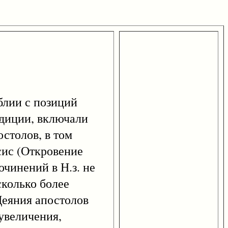
лии с позиций
адиции, включали
столов, в том
сис (Откровение
очинений в Н.з. не
сколько более
Деяния апостолов
увеличения,