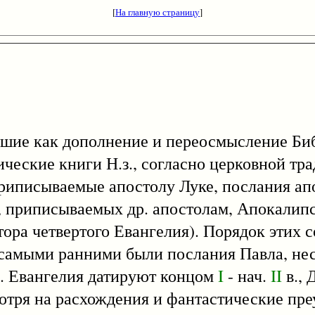
[
На главную страницу
]
е как дополнение и переосмысление Биб
ические книги Н.з., согласно церковной тр
приписываемые апостолу Луке, послания апо
, приписываемых др. апостолам, Апокалип
ора четвертого Евангелия). Порядок этих с
 самыми ранними были послания Павла, не
.). Евангелия датируют концом
I
- нач.
II
в., 
отря на расхождения и фантастические пре