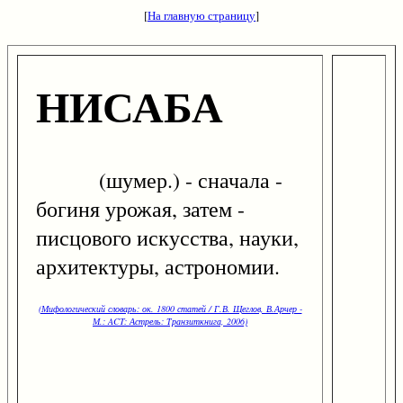
[
На главную страницу
]
НИСАБА
(шумер.) - сначала -
богиня урожая, затем -
писцового искусства, науки,
архитектуры, астрономии.
(Мифологический словарь: ок. 1800 статей / Г.В. Щеглов, В.Арчер -
М.: ACT: Астрель: Транзиткнига, 2006)