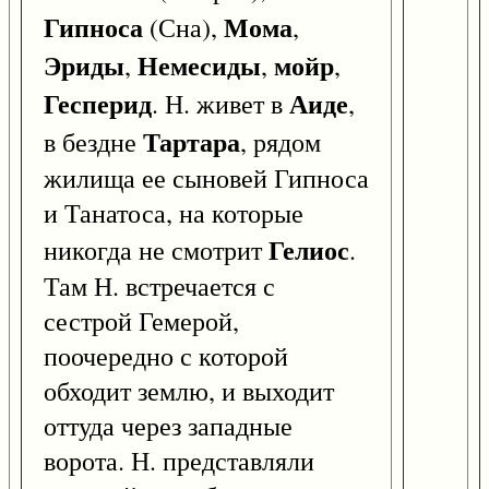
Гипноса
Мома
(Сна),
,
Эриды
Немесиды
мойр
,
,
,
Гесперид
Аиде
. Н. живет в
,
Тартара
в бездне
, рядом
жилища ее сыновей Гипноса
и Танатоса, на которые
Гелиос
никогда не смотрит
.
Там Н. встречается с
сестрой Гемерой,
поочередно с которой
обходит землю, и выходит
оттуда через западные
ворота. Н. представляли