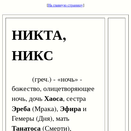
[
На главную страницу
]
НИКТА,
НИКС
(греч.) - «ночь» -
божество, олицетворяющее
Хаоса
ночь, дочь
, сестра
Эреба
Эфира
(Мрака),
и
Гемеры (Дня), мать
Танатоса
(Смерти),