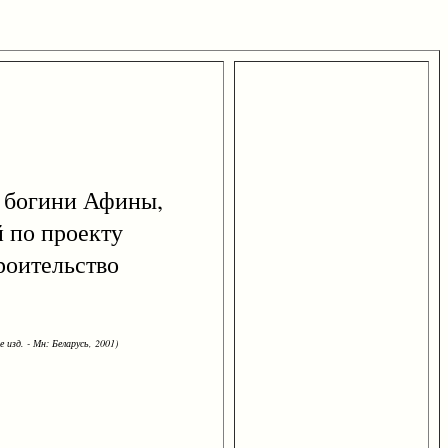
т богини Афины,
 по проекту
роительство
 изд. - Мн: Беларусь, 2001)