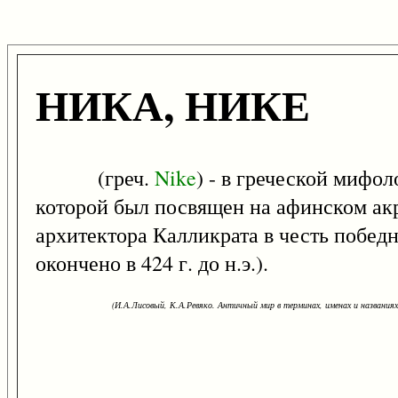
НИКА, НИКЕ
(греч.
Nike
) - в греческой мифо
которой был посвящен на афинском ак
архитектора Калликрата в честь побед
окончено в 424 г. до н.э.).
(И.А.Лисовый, К.А.Ревяко. Античный мир в терминах, именах и названиях: 