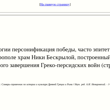
[
На главную страницу
]
логии персонификация победы, часто эпите
рополе храм Ники Бескрылой, построенный
ного завершения Греко-персидских войн (ст
Словарь-справочник по истории и культуре Древней Греции и Рима / Науч. ред. А.И. Немировский. - 3-е