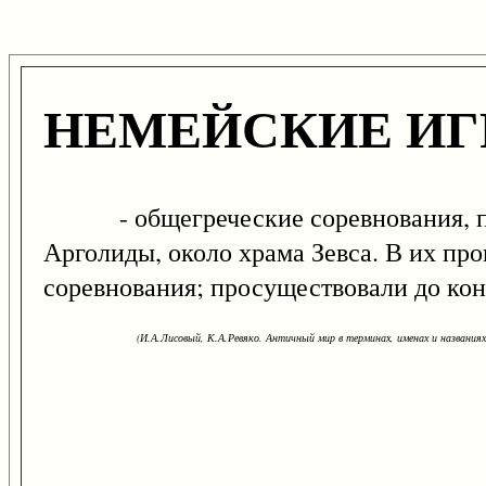
НЕМЕЙСКИЕ И
- общегреческие соревнования, про
Арголиды, около храма Зевса. В их пр
соревнования; просуществовали до ко
(И.А.Лисовый, К.А.Ревяко. Античный мир в терминах, именах и названиях: 