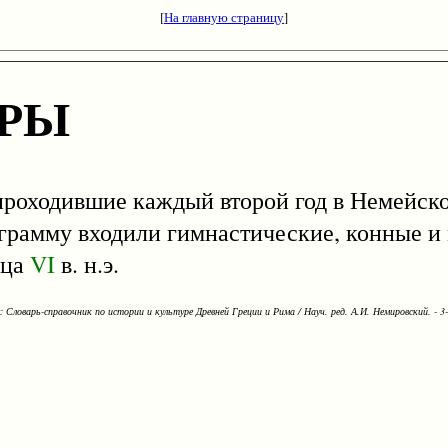
[
На главную страницу
]
ГРЫ
ходившие каждый второй год в Немейско
ограмму входили гимнастические, конные 
нца
VI
в. н.э.
Словарь-справочник по истории и культуре Древней Греции и Рима / Науч. ред. А.И. Немировский. - 3-е