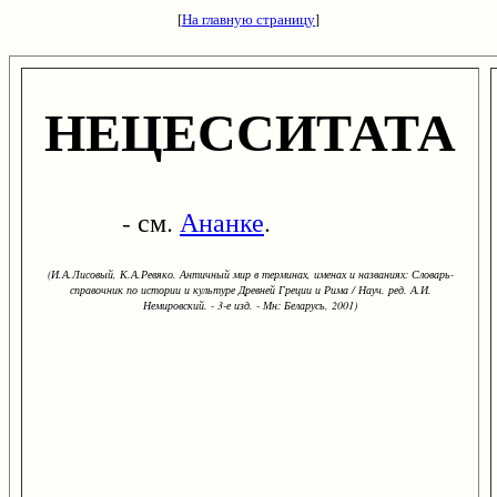
[
На главную страницу
]
НЕЦЕССИТАТА
- см.
Ананке
.
(И.А.Лисовый, К.А.Ревяко. Античный мир в терминах, именах и названиях: Словарь-
справочник по истории и культуре Древней Греции и Рима / Науч. ред. А.И.
Немировский. - 3-е изд. - Мн: Беларусь, 2001)