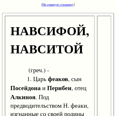
[
На главную страницу
]
НАВСИФОЙ,
НАВСИТОЙ
(греч.) -
феаков
1. Царь
, сын
Посейдона
Перибеи
и
, отец
Алкиноя
. Под
предводительством Н. феаки,
изгнанные со своей родины