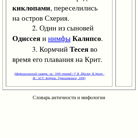
киклопами
, переселились
на остров Схерия.
2. Один из сыновей
Одиссея
Калипсо
и
нимфы
.
Тесея
3. Кормчий
во
время его плавания на Крит.
(Мифологический словарь: ок. 1800 статей / Г.В. Щеглов, В.Арчер -
М.: ACT: Астрель: Транзиткнига, 2006)
Словарь античности и мифологии