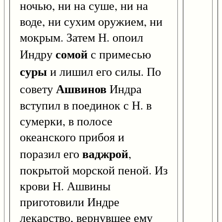
ночью, ни на суше, ни на
воде, ни сухим оружием, ни
мокрым. Затем Н. опоил
сомой
Индру
с примесью
суры
и лишил его силы. По
Ашвинов
совету
Индра
вступил в поединок с Н. в
сумерки, в полосе
океанского прибоя и
ваджрой
поразил его
,
покрытой морской пеной. Из
крови Н. Ашвины
приготовили Индре
лекарство, вернувшее ему