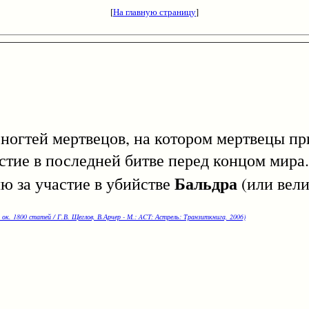
[
На главную страницу
]
гтей мертвецов, на котором мертвецы пр
стие в последней битве перед концом мира.
Бальдра
ю за участие в убийстве
(или вел
 ок. 1800 статей / Г.В. Щеглов, В.Арчер - М.: ACT: Астрель: Транзиткнига, 2006)