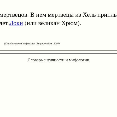
твецов. В нем мертвецы из Хель приплыв
удет
Локи
(или великан Хрюм).
(Скандинавская мифология: Энциклопедия. 2004)
Словарь античности и мифологии