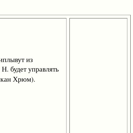
иплывут из
 Н. будет управлять
икан Хрюм).