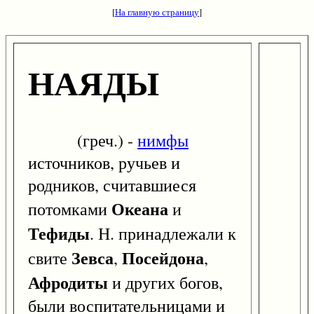
[
На главную страницу
]
НАЯДЫ
(греч.) -
нимфы
источников, ручьев и
родников, считавшиеся
Океана
потомками
и
Тефиды
. Н. принадлежали к
Зевса
Посейдона
свите
,
,
Афродиты
и других богов,
были воспитательницами и