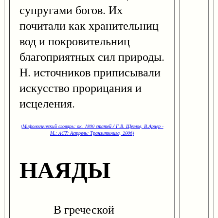
супругами богов. Их
почитали как хранительниц
вод и покровительниц
благоприятных сил природы.
Н. источников приписывали
искусство прорицания и
исцеления.
(Мифологический словарь: ок. 1800 статей / Г.В. Щеглов, В.Арчер -
М.: ACT: Астрель: Транзиткнига, 2006)
НАЯДЫ
В греческой