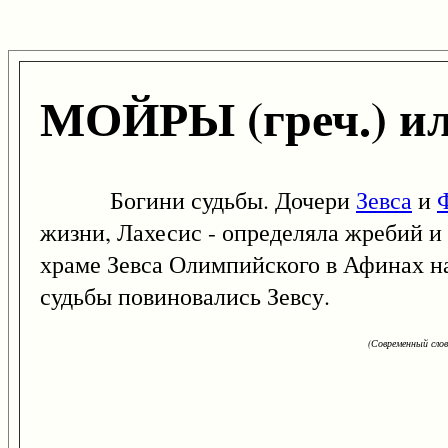
МОЙРЫ (греч.) ил
Богини судьбы. Дочери
Зевса
и
жизни, Лахесис - определяла жребий и 
храме Зевса Олимпийского в Афинах на
судьбы повиновались Зевсу.
(Современный сло