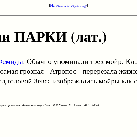
[
На главную страницу
]
и ПАРКИ (лат.)
Фемиды
. Обычно упоминали трех мойр: Кло
самая грозная - Атропос - перерезала жизн
д головой Зевса изображались мойры как с
варь-справочник: Античный мир. Cост. М.И.Умнов. М.: Олимп, АСТ, 2000)