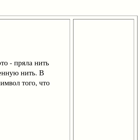
то - пряла нить
енную нить. В
имвол того, что