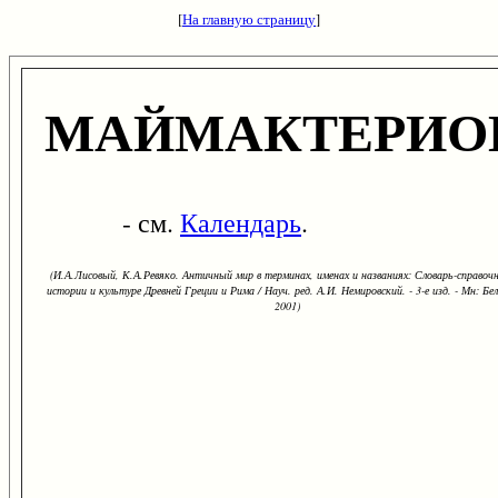
[
На главную страницу
]
МАЙМАКТЕРИО
- см.
Календарь
.
(И.А.Лисовый, К.А.Ревяко. Античный мир в терминах, именах и названиях: Словарь-справоч
истории и культуре Древней Греции и Рима / Науч. ред. А.И. Немировский. - 3-е изд. - Мн: Бел
2001)