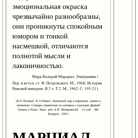
эмоциональная окраска
чрезвычайно разнообразны,
они проникнуты спокойным
юмором и тонкой
насмешкой, отличаются
полнотой мысли и
лаконичностью.
Марк Валерий Марциал. Эпиграммы /
Пер. и вступ. ст. Ф. Петровского. М., 1968; История
Римской империи: В 2 т. Т.2. М., 1962. С. 195-211.
(И.А.Лисовый, К.А.Ревяко. Античный мир в терминах, именах и
названиях: Словарь-справочник по истории и культуре Древней
Греции и Рима / Науч. ред. А.И. Немировский. - 3-е изд. - Мн:
Беларусь, 2001)
МАРЦИАЛ