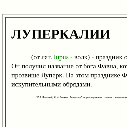
ЛУПЕРКАЛИИ
(от лат.
lupus
- волк) - праздник
Он получил название от бога Фавна, ко
прозвище Луперк. На этом празднике Ф
искупительными обрядами.
(И.А.Лисовый, К.А.Ревяко. Античный мир в терминах, именах и названиях: 