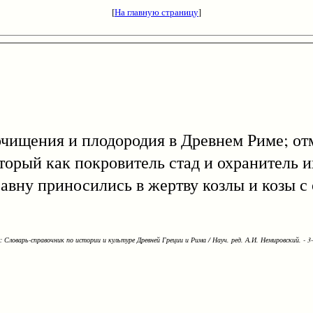
[
На главную страницу
]
 очищения и плодородия в Древнем Риме; от
торый как покровитель стад и охранитель и
авну приносились в жертву козлы и козы с
Словарь-справочник по истории и культуре Древней Греции и Рима / Науч. ред. А.И. Немировский. - 3-е