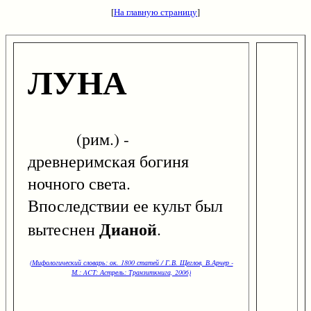
[
На главную страницу
]
ЛУНА
(рим.) -
древнеримская богиня
ночного света.
Впоследствии ее культ был
Дианой
вытеснен
.
(Мифологический словарь: ок. 1800 статей / Г.В. Щеглов, В.Арчер -
М.: ACT: Астрель: Транзиткнига, 2006)