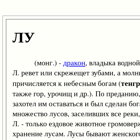
ЛУ
(монг.) -
дракон
, владыка водной
Л. ревет или скрежещет зубами, а молни
тенг
причисляется к небесным богам (
также гор, урочищ и др.). По преданию,
захотел им оставаться и был сделан бо
множество лусов, заселивших все реки,
Л. - только ездовое животное громоверж
хранение лусам. Лусы бывают женского