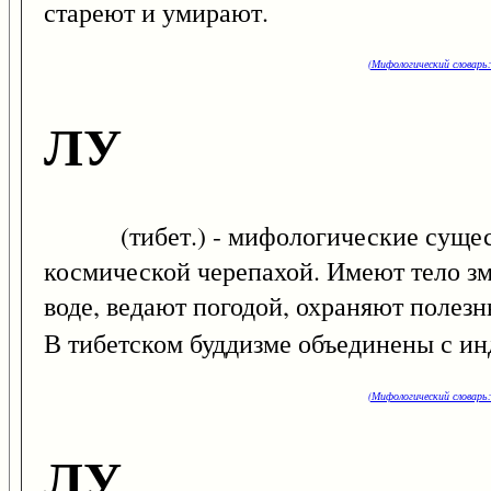
стареют и умирают.
(Мифологический словарь:
ЛУ
(тибет.) - мифологические существ
космической черепахой. Имеют тело зме
воде, ведают погодой, охраняют полез
В тибетском буддизме объединены с 
(Мифологический словарь:
ЛУ