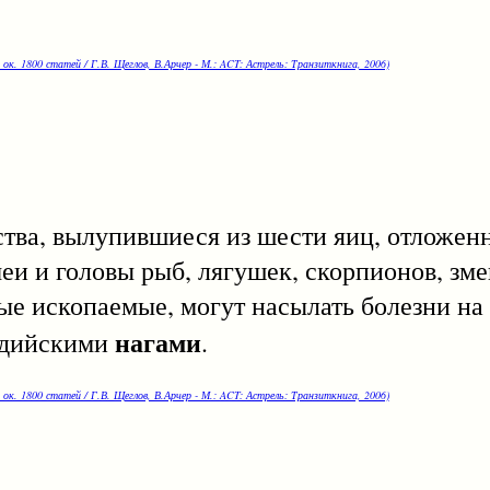
 ок. 1800 статей / Г.В. Щеглов, В.Арчер - М.: ACT: Астрель: Транзиткнига, 2006)
а, вылупившиеся из шести яиц, отложенн
и и головы рыб, лягушек, скорпионов, змей
ные ископаемые, могут насылать болезни на
нагами
индийскими
.
 ок. 1800 статей / Г.В. Щеглов, В.Арчер - М.: ACT: Астрель: Транзиткнига, 2006)