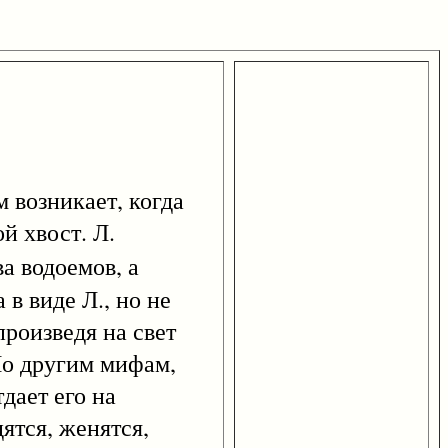
м возникает, когда
й хвост. Л.
ва водоемов, а
в виде Л., но не
произведя на свет
 По другим мифам,
дает его на
ятся, женятся,