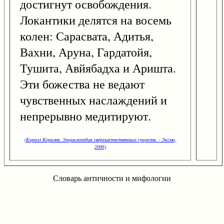
достигнут освобождения.
Локантики делятся на восемь
колен: Сарасвата, Адитья,
Вахни, Аруна, Гардатойя,
Тушита, Авйябадха и Аришта.
Эти божества не ведают
чувственных наслаждений и
непрерывно медитируют.
(Кирилл Королев. Энциклопедия сверхъестественных существ. - Эксмо,
2006)
Словарь античности и мифологии