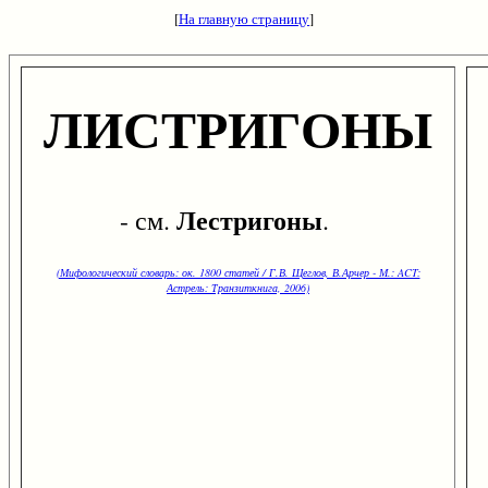
[
На главную страницу
]
ЛИСТРИГОНЫ
Лестригоны
- см.
.
(Мифологический словарь: ок. 1800 статей / Г.В. Щеглов, В.Арчер - М.: ACT:
Астрель: Транзиткнига, 2006)