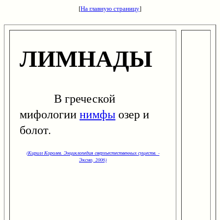
[
На главную страницу
]
ЛИМНАДЫ
В греческой
мифологии
нимфы
озер и
болот.
(Кирилл Королев. Энциклопедия сверхъестественных существ. -
Эксмо, 2006)