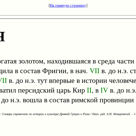
[
На главную страницу
]
Я
богатая золотом, находившаяся в среда части
одила в состав Фригии, в нач.
VII
в. до н.э. 
VII
в. до н.э. тут впервые в истории человеч
ахватил персидский царь Кир
II
, в
IV
в. до н.э
. до н.э. вошла в состав римской провинции
Словарь-справочник по истории и культуре Древней Греции и Рима / Науч. ред. А.И. Немировский. - 3-е