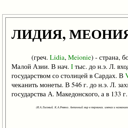
ЛИДИЯ, МЕОНИ
(греч.
Lidia
,
Meionie
) - страна, 
Малой Азии. В нач.
I
тыс. до н.э. Л. вх
государством со столицей в Сардах. В
чеканить монеты. В 546 г. до н.э. Л. з
государства А. Македонского, а в 133 г
(И.А.Лисовый, К.А.Ревяко. Античный мир в терминах, именах и названиях: 