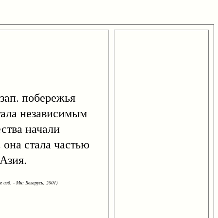
 зап. побережья
стала независимым
ества начали
. она стала частью
 Азия.
 изд. - Мн: Беларусь, 2001)