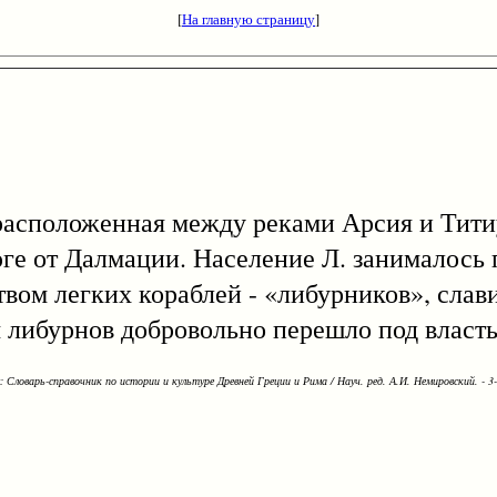
[
На главную страницу
]
 расположенная между реками Арсия и Тити
а юге от Далмации. Население Л. занималос
ством легких кораблей - «либурников», сла
мя либурнов добровольно перешло под власть
Словарь-справочник по истории и культуре Древней Греции и Рима / Науч. ред. А.И. Немировский. - 3-е