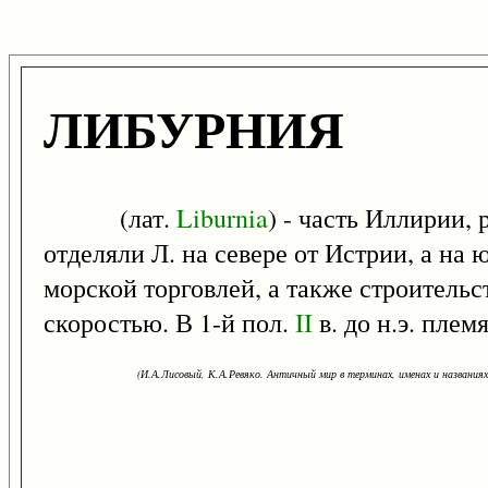
ЛИБУРНИЯ
(лат.
Liburnia
) - часть Иллирии,
отделяли Л. на севере от Истрии, а н
морской торговлей, а также строитель
скоростью. В 1-й пол.
II
в. до н.э. пле
(И.А.Лисовый, К.А.Ревяко. Античный мир в терминах, именах и названиях: 