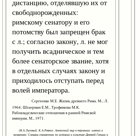
дистанцию, отделявшую их от
свободнорожденных:
римскому сенатору и его
потомству был запрещен брак
с л.; согласно закону, л. не мог
получить всадническое и тем
более сенаторское звание, хотя
в отдельных случаях закону и
приходилось отступать перед
волей императора.
Сергеенко М.Е. Жизнь древнего Рима. М.; Л.
1964; Штаерман Е.М., Трофимова М.К.
Рабовладельческие отношения в ранней Римской
империи. М., 1971.
(И.А.Лисовый, К.А.Ревяко. Античный мир в терминах, именах и
названиях: Словарь-справочник по истории и культуре Древней Греции и