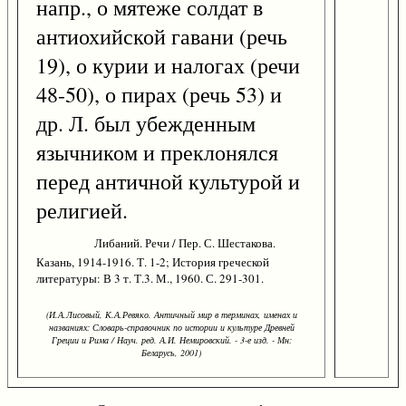
напр., о мятеже солдат в
антиохийской гавани (речь
19), о курии и налогах (речи
48-50), о пирах (речь 53) и
др. Л. был убежденным
язычником и преклонялся
перед античной культурой и
религией.
Либаний. Речи / Пер. С. Шестакова.
Казань, 1914-1916. Т. 1-2; История греческой
литературы: В 3 т. Т.3. М., 1960. С. 291-301.
(И.А.Лисовый, К.А.Ревяко. Античный мир в терминах, именах и
названиях: Словарь-справочник по истории и культуре Древней
Греции и Рима / Науч. ред. А.И. Немировский. - 3-е изд. - Мн:
Беларусь, 2001)