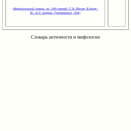
(Мифологический словарь: ок. 1800 статей / Г.В. Щеглов, В.Арчер -
М.: ACT: Астрель: Транзиткнига, 2006)
Словарь античности и мифологии