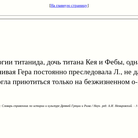
[
На главную страницу
]
огии титанида, дочь титана Кея и Фебы, од
ивая Гера постоянно преследовала Л., не д
гла приютиться только на безжизненном о-
Словарь-справочник по истории и культуре Древней Греции и Рима / Науч. ред. А.И. Немировский. - 3-е