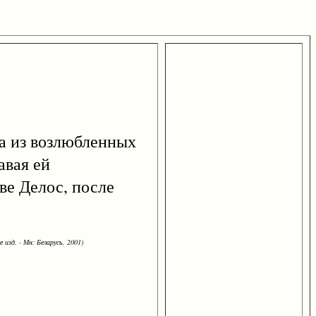
на из возлюбленных
авая ей
ве Делос, после
 изд. - Мн: Беларусь, 2001)