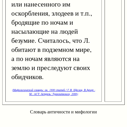
или нанесенного им
оскорбления, злодеев и т.п.,
бродящие по ночам и
насылающие на людей
безумие. Считалось, что Л.
обитают в подземном мире,
а по ночам являются на
землю и преследуют своих
обидчиков.
(Мифологический словарь: ок. 1800 статей / Г.В. Щеглов, В.Арчер -
М.: ACT: Астрель: Транзиткнига, 2006)
Словарь античности и мифологии