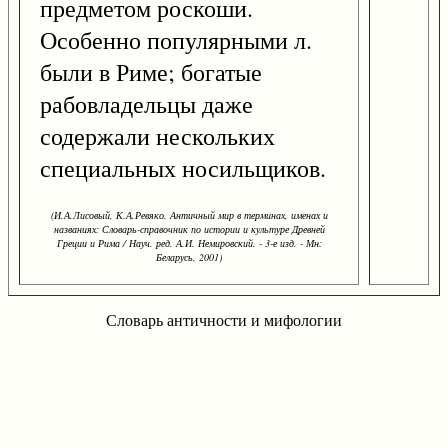
предметом роскоши.
Особенно популярными л.
были в Риме; богатые
рабовладельцы даже
содержали нескольких
специальных носильщиков.
(И.А.Лисовый, К.А.Ревяко. Античный мир в терминах, именах и
названиях: Словарь-справочник по истории и культуре Древней
Греции и Рима / Науч. ред. А.И. Немировский. - 3-е изд. - Мн:
Беларусь, 2001)
Словарь античности и мифологии