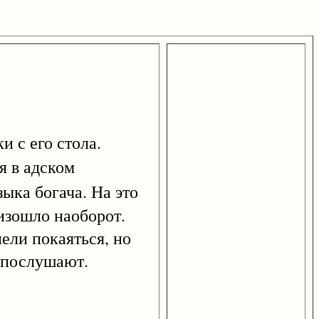
 с его стола.
я в адском
зыка богача. На это
оизошло наоборот.
пели покаяться, но
е послушают.