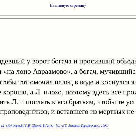
[
На главную страницу
]
вший у ворот богача и просивший объедки
и
«на лоно Авраамово», а богач, мучившийс
чтобы тот омочил палец в воде и коснулся я
е хорошо, а Л. плохо, поэтому здесь все пр
ь Л. и послать к его братьям, чтобы те ус
т проповедников, и вставшего из мертвых н
 ок. 1800 статей / Г.В. Щеглов, В.Арчер - М.: ACT: Астрель: Транзиткнига, 2006)