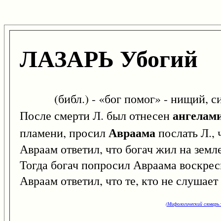
ЛАЗАРЬ Убогий
(библ.) - «бог помог» - нищий, сиде
ангелам
После смерти Л. был отнесен
Авраама
пламени, просил
послать Л., 
Авраам ответил, что богач жил на земл
Тогда богач попросил Авраама воскресит
Авраам ответил, что те, кто не слушае
(Мифологический словарь: