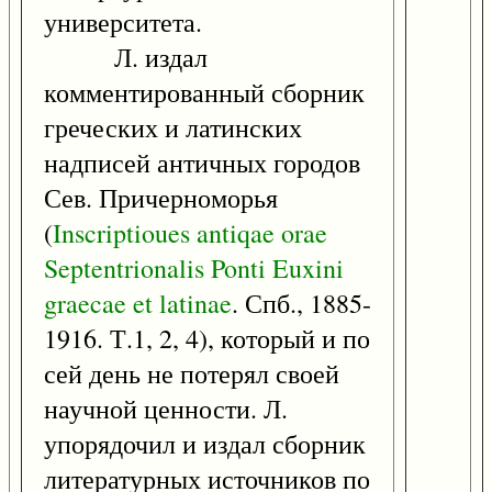
университета.
Л. издал
комментированный сборник
греческих и латинских
надписей античных городов
Сев. Причерноморья
(
Inscriptioues
antiqae
orae
Septentrionalis
Ponti
Euxini
graecae
et
latinae
. Спб., 1885-
1916. Т.1, 2, 4), который и по
сей день не потерял своей
научной ценности. Л.
упорядочил и издал сборник
литературных источников по