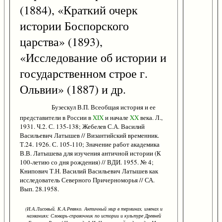
(1884), «Краткий очерк
истории Боспорского
царства» (1893),
«Исследование об истории и
государственном строе г.
Ольвии» (1887) и др.
Бузескул В.П. Всеобщая история и ее
представители в России в
XIX
и начале
XX
века. Л.,
1931. Ч.2. С. 135-138; Жебелев С.А. Василий
Васильевич Латышев // Византийский временник.
Т.24. 1926. С. 105-110; Значение работ академика
В.В. Латышева для изучения античной истории (К
100-летию со дня рождения) // ВДИ. 1955. № 4;
Книпович Т.Н. Василий Васильевич Латышев как
исследователь Северного Причерноморья // СА.
Вып. 28.1958.
(И.А.Лисовый, К.А.Ревяко. Античный мир в терминах, именах и
названиях: Словарь-справочник по истории и культуре Древней