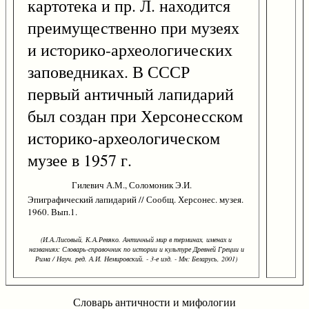
картотека и пр. Л. находится
преимущественно при музеях
и историко-археологических
заповедниках. В СССР
первый античный лапидарий
был создан при Херсонесском
историко-археологическом
музее в 1957 г.
Гилевич А.М., Соломоник Э.И.
Эпиграфический лапидарий // Сообщ. Херсонес. музея.
1960. Вып.1.
(И.А.Лисовый, К.А.Ревяко. Античный мир в терминах, именах и
названиях: Словарь-справочник по истории и культуре Древней Греции и
Рима / Науч. ред. А.И. Немировский. - 3-е изд. - Мн: Беларусь, 2001)
Словарь античности и мифологии