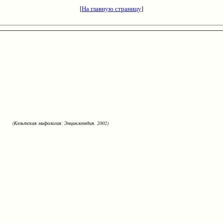
[
На главную страницу
]
(Кельтская мифология: Энциклопедия. 2002)