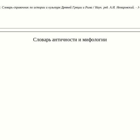
Словарь-справочник по истории и культуре Древней Греции и Рима / Науч. ред. А.И. Немировский. - 3-е
Словарь античности и мифологии