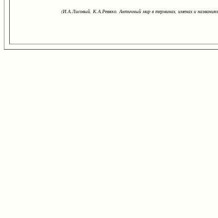
(И.А.Лисовый, К.А.Ревяко. Античный мир в терминах, именах и названиях: 