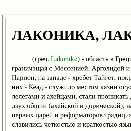
ЛАКОНИКА, ЛА
(греч.
Lakonike
) - область в Гре
граничащая с Мессенией, Арголидой и 
Парнон, на западе - хребет Тайгет, п
них - Кеад - служило местом казни ос
лелегами и ахейцами, стали проникать
двух общин (ахейской и дорической), н
первых царей и реформаторов традиция
славились четкостью и краткостью язы