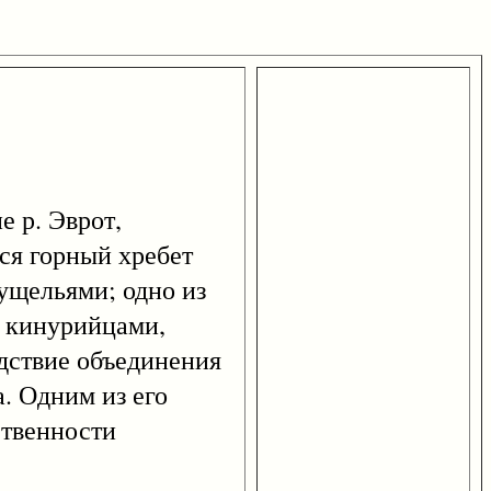
е р. Эврот,
ся горный хребет
ущельями; одно из
ую кинурийцами,
ледствие объединения
. Одним из его
ственности