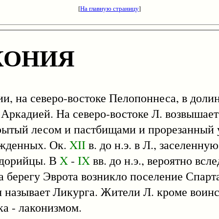
[
На главную страницу
]
КОНИЯ
ции, на северо-востоке Пелопоннеса, в долин
Аркадией. На северо-востоке Л. возвышает
окрытый лесом и пастбищами и прорезанный 
ужденных. Ок.
XII
в. до н.э. в Л., заселенн
 дорийцы. В
X
-
IX
вв. до н.э., вероятно вс
а берегу Эврота возникло поселение Спарта
 называет Ликурга. Жители Л. кроме воин
ка - лаконизмом.